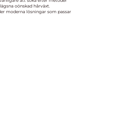
 vanligare att söka efter metoder
avlägsna oönskad hårväxt.
er moderna lösningar som passar