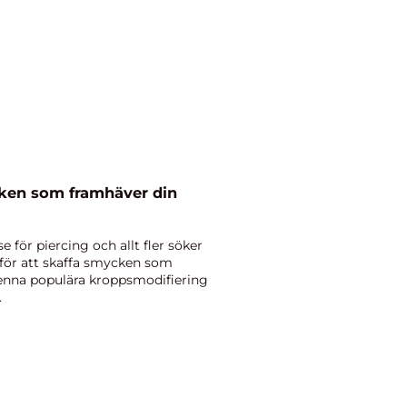
cken som framhäver din
e för piercing och allt fler söker
s för att skaffa smycken som
Denna populära kroppsmodifiering
.