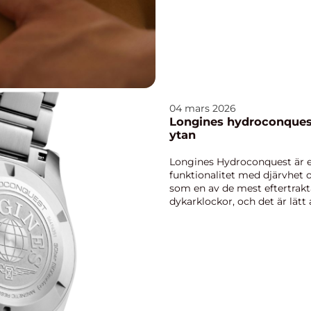
04 mars 2026
Longines hydroconquest
ytan
Longines Hydroconquest är e
funktionalitet med djärvhet o
som en av de mest eftertrak
dykarklockor, och det är lätt 
dess imponeran...