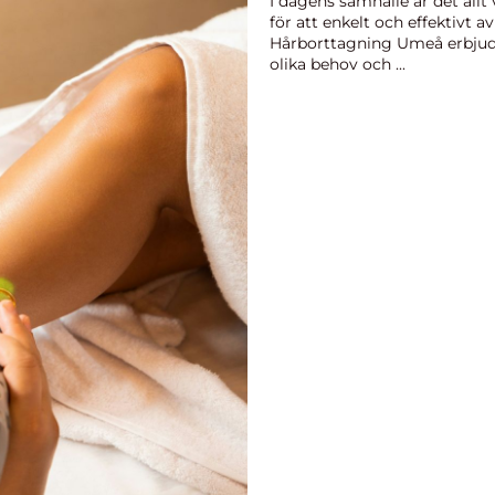
I dagens samhälle är det allt
för att enkelt och effektivt 
Hårborttagning Umeå erbjud
olika behov och ...