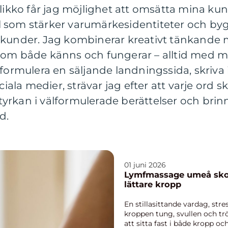
Klikko får jag möjlighet att omsätta mina ku
 som stärker varumärkesidentiteter och bygg
 kunder. Jag kombinerar kreativt tänkande
som både känns och fungerar – alltid med m
 formulera en säljande landningssida, skriv
ciala medier, strävar jag efter att varje ord s
 styrkan i välformulerade berättelser och brin
d.
01 juni 2026
Lymfmassage umeå skonsam behandling för en
lättare kropp
En stillasittande vardag, str
kroppen tung, svullen och tr
att sitta fast i både kropp 