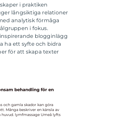
nskaper i praktiken
er långsiktiga relationer
 med analytisk förmåga
ålgruppen i fokus.
a inspirerande blogginlägg
ka ha ett syfte och bidra
ner för att skapa texter
ess och gamla skador kan göra
ött. Många beskriver en känsla av
och huvud. lymfmassage Umeå lyfts