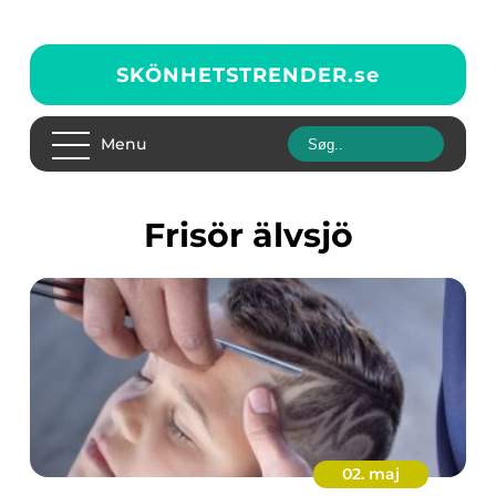
SKÖNHETSTRENDER.
se
Menu
frisör älvsjö
02. maj