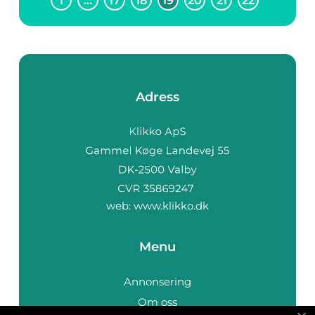
1
…
17
18
19
20
21
22
Adress
web:
www.klikko.dk
Menu
Annonsering
Om oss