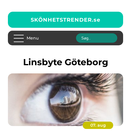
SKÖNHETSTRENDER.
se
Menu
Linsbyte Göteborg
07. aug