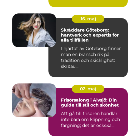
16. maj
Skräddare Göteborg:
hantverk och expertis för
alla tillfällen
I hjärtat av Göteborg finner
man en bransch rik på
tradition och skicklighet:
skr&au...
02. maj
Frisörsalong i Älvsjö: Din
guide till stil och skönhet
Att gå till frisören handlar
inte bara om klippning och
färgning; det är ocks&a...