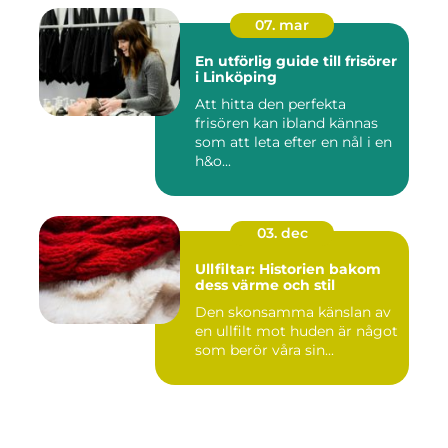
07. mar
En utförlig guide till frisörer
i Linköping
Att hitta den perfekta
frisören kan ibland kännas
som att leta efter en nål i en
h&o...
03. dec
Ullfiltar: Historien bakom
dess värme och stil
Den skonsamma känslan av
en ullfilt mot huden är något
som berör våra sin...