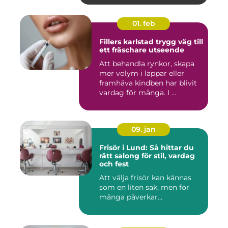
01. feb
Fillers karlstad trygg väg till
ett fräschare utseende
Att behandla rynkor, skapa
mer volym i läppar eller
framhäva kindben har blivit
vardag för många. I ...
09. jan
Frisör i Lund: Så hittar du
rätt salong för stil, vardag
och fest
Att välja frisör kan kännas
som en liten sak, men för
många påverkar...