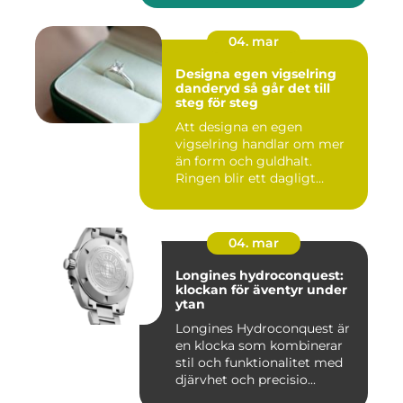
04. mar
Designa egen vigselring
danderyd så går det till
steg för steg
Att designa en egen
vigselring handlar om mer
än form och guldhalt.
Ringen blir ett dagligt
smycke s...
04. mar
Longines hydroconquest:
klockan för äventyr under
ytan
Longines Hydroconquest är
en klocka som kombinerar
stil och funktionalitet med
djärvhet och precisio...