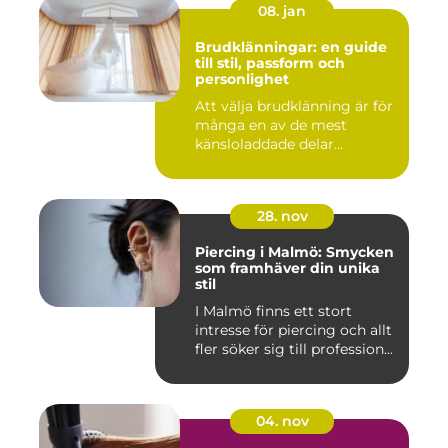
08. jan
Brudklänningar: en guide
till stil, passform och
personlighet
Att välja brudklänning är för
många en av de mest
känsloladdade delar...
28. nov
Piercing i Malmö: Smycken
som framhäver din unika
stil
I Malmö finns ett stort
intresse för piercing och allt
fler söker sig till profession...
04. nov