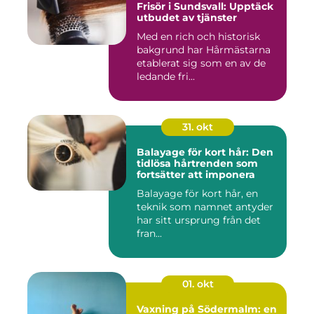
Frisör i Sundsvall: Upptäck
utbudet av tjänster
Med en rich och historisk
bakgrund har Hårmästarna
etablerat sig som en av de
ledande fri...
31. okt
Balayage för kort hår: Den
tidlösa hårtrenden som
fortsätter att imponera
Balayage för kort hår, en
teknik som namnet antyder
har sitt ursprung från det
fran...
01. okt
Vaxning på Södermalm: en