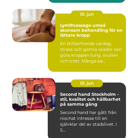
01. jun
Lymfmassage umeå
skonsam behandling för en
lättare kropp
En stillasittande vardag,
stress och gamla skador kan
göra kroppen tung, svullen
och trött. Många be...
01. jun
Second hand Stockholm -
stil, kvalitet och hållbarhet
på samma gång
Second hand har gått från
nischat intresse till en
självklar del av stadslivet. I
S...