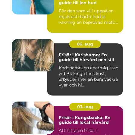
guide till len hud
För den som vill uppnå en
mjuk och hårfri hud är
vaxning en beprövad meto...
06. aug
Frisör i Karlshamn: En
guide till hårvård och stil
Karlshamn, en charmig stad
vid Blekinge läns kust,
erbjuder mer än bara vackra
vyer och hi...
03. aug
Frisör i Kungsbacka: En
guide till lokal hårvård
Att hitta en frisör i