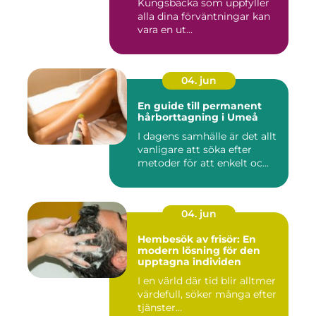
Kungsbacka som uppfyller
alla dina förväntningar kan
vara en ut...
04. jun
En guide till permanent
hårborttagning i Umeå
I dagens samhälle är det allt
vanligare att söka efter
metoder för att enkelt oc...
04. jun
Hembesök av frisör: En
modern lösning för den
upptagna individen
I en värld där tid blir alltmer
värdefull, söker många efter
tjänster...