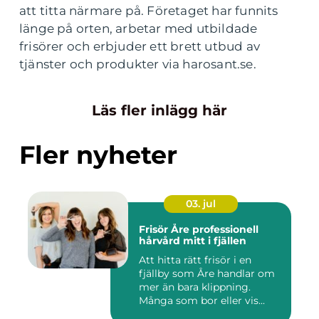
att titta närmare på. Företaget har funnits
länge på orten, arbetar med utbildade
frisörer och erbjuder ett brett utbud av
tjänster och produkter via harosant.se.
Läs fler inlägg här
Fler nyheter
03. jul
Frisör Åre professionell
hårvård mitt i fjällen
Att hitta rätt frisör i en
fjällby som Åre handlar om
mer än bara klippning.
Många som bor eller vis...