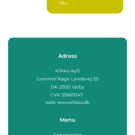
h&o...
Adress
web:
www.klikko.dk
Menu
Annonsering