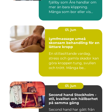
fjällby som Åre handlar om
mer än bara klippning.
Många som bor eller vis...
01. jun
Lymfmassage umeå
skonsam behandling för en
lättare kropp
En stillasittande vardag,
stress och gamla skador kan
göra kroppen tung, svullen
och trött. Många be...
01. jun
Second hand Stockholm -
stil, kvalitet och hållbarhet
på samma gång
Second hand har gått från