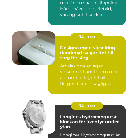
mer än en snabb klippning.
Håret påverkar självbild,
vardag och hur du m...
04. mar
Designa egen vigselring
danderyd så går det till
steg för steg
Att designa en egen
vigselring handlar om mer
än form och guldhalt.
Ringen blir ett dagligt
smycke s...
04. mar
Longines hydroconquest:
klockan för äventyr under
ytan
Longines Hydroconquest är