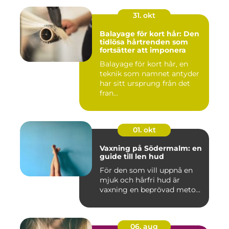
31. okt
Balayage för kort hår: Den
tidlösa hårtrenden som
fortsätter att imponera
Balayage för kort hår, en
teknik som namnet antyder
har sitt ursprung från det
fran...
01. okt
Vaxning på Södermalm: en
guide till len hud
För den som vill uppnå en
mjuk och hårfri hud är
vaxning en beprövad meto...
06. aug