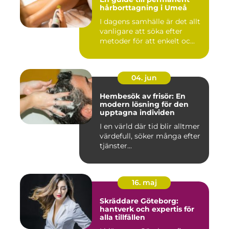
hårborttagning i Umeå
I dagens samhälle är det allt
vanligare att söka efter
metoder för att enkelt oc...
04. jun
Hembesök av frisör: En
modern lösning för den
upptagna individen
I en värld där tid blir alltmer
värdefull, söker många efter
tjänster...
16. maj
Skräddare Göteborg:
hantverk och expertis för
alla tillfällen