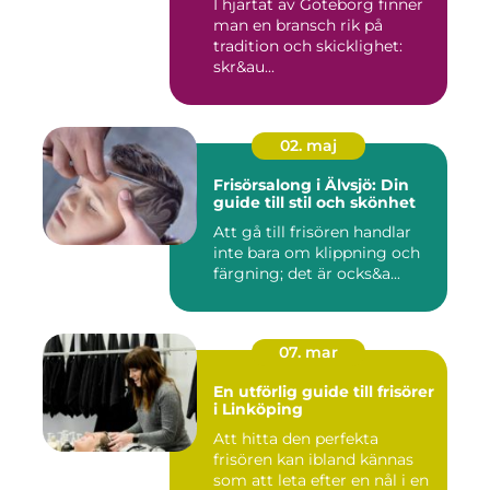
I hjärtat av Göteborg finner
man en bransch rik på
tradition och skicklighet:
skr&au...
02. maj
Frisörsalong i Älvsjö: Din
guide till stil och skönhet
Att gå till frisören handlar
inte bara om klippning och
färgning; det är ocks&a...
07. mar
En utförlig guide till frisörer
i Linköping
Att hitta den perfekta
frisören kan ibland kännas
som att leta efter en nål i en