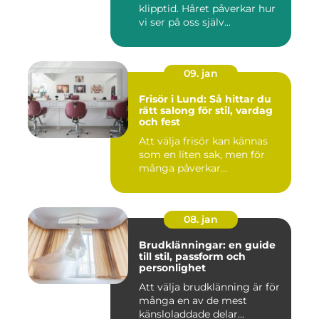
klipptid. Håret påverkar hur
vi ser på oss själv...
09. jan
Frisör i Lund: Så hittar du
rätt salong för stil, vardag
och fest
Att välja frisör kan kännas
som en liten sak, men för
många påverkar...
08. jan
Brudklänningar: en guide
till stil, passform och
personlighet
Att välja brudklänning är för
många en av de mest
känsloladdade delar...