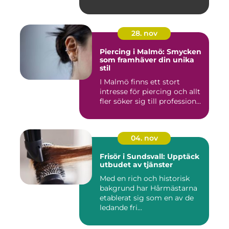
28. nov
Piercing i Malmö: Smycken
som framhäver din unika
stil
I Malmö finns ett stort
intresse för piercing och allt
fler söker sig till profession...
04. nov
Frisör i Sundsvall: Upptäck
utbudet av tjänster
Med en rich och historisk
bakgrund har Hårmästarna
etablerat sig som en av de
ledande fri...