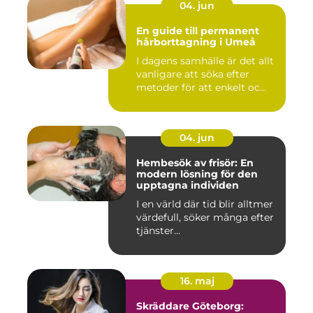
04. jun
En guide till permanent
hårborttagning i Umeå
I dagens samhälle är det allt
vanligare att söka efter
metoder för att enkelt oc...
04. jun
Hembesök av frisör: En
modern lösning för den
upptagna individen
I en värld där tid blir alltmer
värdefull, söker många efter
tjänster...
16. maj
Skräddare Göteborg: