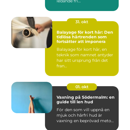
ledande fri...
31. okt
Balayage för kort hår: Den
tidlösa hårtrenden som
fortsätter att imponera
Balayage för kort hår, en
teknik som namnet antyder
har sitt ursprung från det
fran...
01. okt
Vaxning på Södermalm: en
guide till len hud
För den som vill uppnå en
mjuk och hårfri hud är
vaxning en beprövad meto...