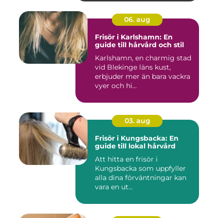
06. aug
Frisör i Karlshamn: En
guide till hårvård och stil
Karlshamn, en charmig stad
vid Blekinge läns kust,
erbjuder mer än bara vackra
vyer och hi...
03. aug
Frisör i Kungsbacka: En
guide till lokal hårvård
Att hitta en frisör i
Kungsbacka som uppfyller
alla dina förväntningar kan
vara en ut...