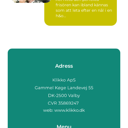
frisören kan ibland kännas
som att leta efter en nål i en
h&o...
Adress
web:
www.klikko.dk
Menu