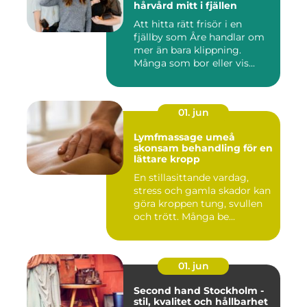
hårvård mitt i fjällen
Att hitta rätt frisör i en
fjällby som Åre handlar om
mer än bara klippning.
Många som bor eller vis...
01. jun
Lymfmassage umeå
skonsam behandling för en
lättare kropp
En stillasittande vardag,
stress och gamla skador kan
göra kroppen tung, svullen
och trött. Många be...
01. jun
Second hand Stockholm -
stil, kvalitet och hållbarhet