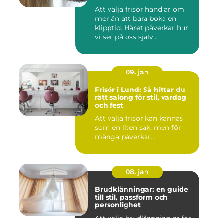
Att välja frisör handlar om
mer än att bara boka en
klipptid. Håret påverkar hur
vi ser på oss själv...
09. jan
Frisör i Lund: Så hittar du
rätt salong för stil, vardag
och fest
Att välja frisör kan kännas
som en liten sak, men för
många påverkar...
08. jan
Brudklänningar: en guide
till stil, passform och
personlighet