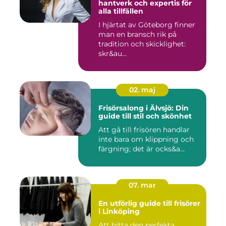
hantverk och expertis för
alla tillfällen
I hjärtat av Göteborg finner
man en bransch rik på
tradition och skicklighet:
skr&au...
02. maj
Frisörsalong i Älvsjö: Din
guide till stil och skönhet
Att gå till frisören handlar
inte bara om klippning och
färgning; det är ocks&a...
07. mar
En utförlig guide till frisörer
i Linköping
Att hitta den perfekta