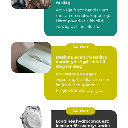
vardag
Att välja frisör handlar om
mer än en snabb klippning.
Håret påverkar självbild,
vardag och hur du m...
04. mar
Designa egen vigselring
danderyd så går det till
steg för steg
Att designa en egen
vigselring handlar om mer
än form och guldhalt.
Ringen blir ett dagligt
smycke s...
04. mar
Longines hydroconquest:
klockan för äventyr under