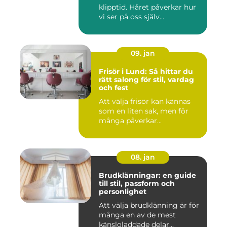
klipptid. Håret påverkar hur
vi ser på oss själv...
09. jan
Frisör i Lund: Så hittar du
rätt salong för stil, vardag
och fest
Att välja frisör kan kännas
som en liten sak, men för
många påverkar...
08. jan
Brudklänningar: en guide
till stil, passform och
personlighet
Att välja brudklänning är för
många en av de mest
känsloladdade delar...