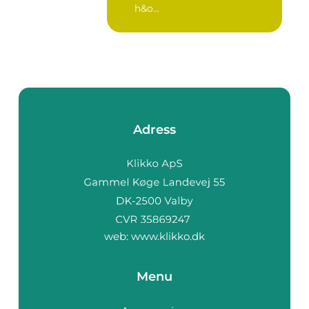
h&o...
Adress
web:
www.klikko.dk
Menu