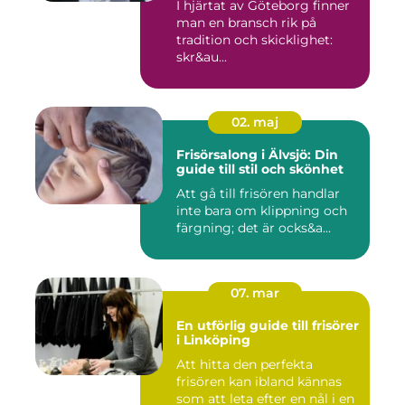
I hjärtat av Göteborg finner
man en bransch rik på
tradition och skicklighet:
skr&au...
02. maj
Frisörsalong i Älvsjö: Din
guide till stil och skönhet
Att gå till frisören handlar
inte bara om klippning och
färgning; det är ocks&a...
07. mar
En utförlig guide till frisörer
i Linköping
Att hitta den perfekta
frisören kan ibland kännas
som att leta efter en nål i en