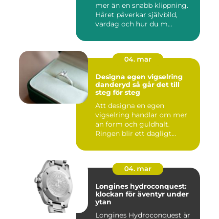
mer än en snabb klippning.
Håret påverkar självbild,
vardag och hur du m...
04. mar
Designa egen vigselring
danderyd så går det till
steg för steg
Att designa en egen
vigselring handlar om mer
än form och guldhalt.
Ringen blir ett dagligt
smycke s...
04. mar
Longines hydroconquest:
klockan för äventyr under
ytan
Longines Hydroconquest är