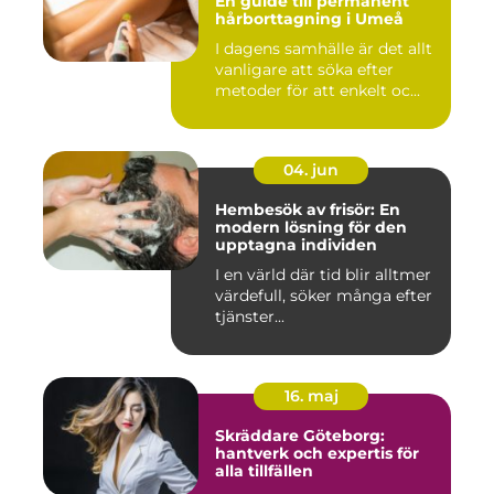
En guide till permanent
hårborttagning i Umeå
I dagens samhälle är det allt
vanligare att söka efter
metoder för att enkelt oc...
04. jun
Hembesök av frisör: En
modern lösning för den
upptagna individen
I en värld där tid blir alltmer
värdefull, söker många efter
tjänster...
16. maj
Skräddare Göteborg:
hantverk och expertis för
alla tillfällen