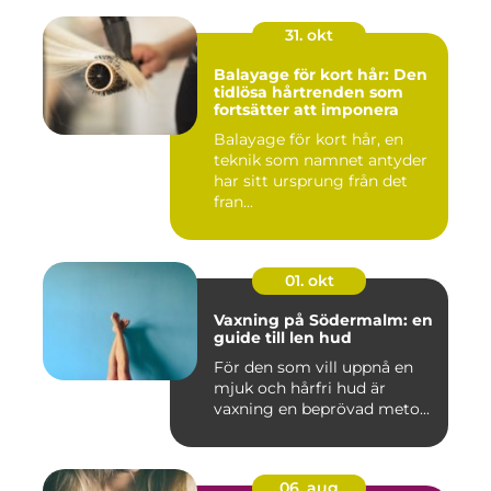
31. okt
Balayage för kort hår: Den
tidlösa hårtrenden som
fortsätter att imponera
Balayage för kort hår, en
teknik som namnet antyder
har sitt ursprung från det
fran...
01. okt
Vaxning på Södermalm: en
guide till len hud
För den som vill uppnå en
mjuk och hårfri hud är
vaxning en beprövad meto...
06. aug