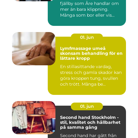
fjällby som Åre handlar om
mer än bara klippning.
Många som bor eller vis...
01. jun
Lymfmassage umeå
skonsam behandling för en
lättare kropp
En stillasittande vardag,
stress och gamla skador kan
göra kroppen tung, svullen
och trött. Många be...
01. jun
Second hand Stockholm -
stil, kvalitet och hållbarhet
på samma gång
Second hand har gått från