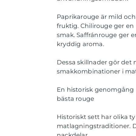
Paprikarouge är mild och
fruktig. Chilirouge ger en
smak. Saffránrouge ger e
kryddig aroma.
Dessa skillnader gör det m
smakkombinationer i matla
En historisk genomgång a
bästa rouge
Historiskt sett har olika 
matlagningstraditioner. 
nackdelar.