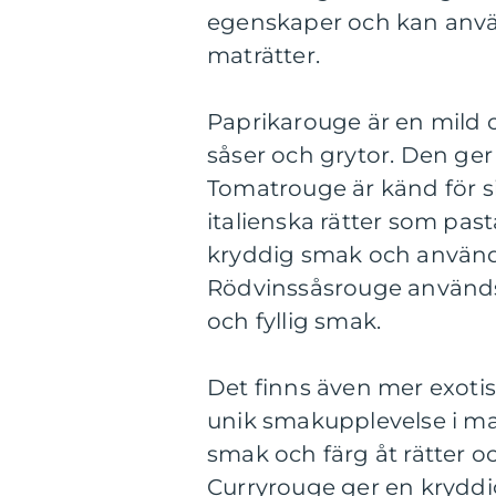
egenskaper och kan använd
maträtter.
Paprikarouge är en mild o
såser och grytor. Den ger 
Tomatrouge är känd för s
italienska rätter som pas
kryddig smak och används 
Rödvinssåsrouge används f
och fyllig smak.
Det finns även mer exoti
unik smakupplevelse i ma
smak och färg åt rätter oc
Curryrouge ger en kryddi