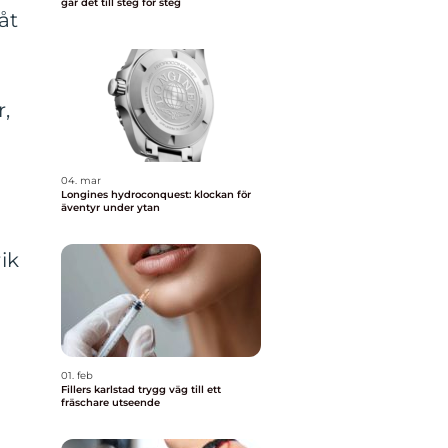
går det till steg för steg
åt
,
04. mar
Longines hydroconquest: klockan för
äventyr under ytan
ik
01. feb
Fillers karlstad trygg väg till ett
fräschare utseende
a