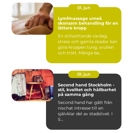
01. jun
Lymfmassage umeå
skonsam behandling för en
lättare kropp
En stillasittande vardag,
stress och gamla skador kan
göra kroppen tung, svullen
och trött. Många be...
01. jun
Second hand Stockholm -
stil, kvalitet och hållbarhet
på samma gång
Second hand har gått från
nischat intresse till en
självklar del av stadslivet. I
S...