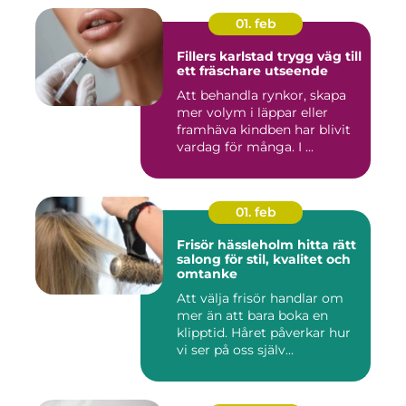
01. feb
Fillers karlstad trygg väg till
ett fräschare utseende
Att behandla rynkor, skapa
mer volym i läppar eller
framhäva kindben har blivit
vardag för många. I ...
01. feb
Frisör hässleholm hitta rätt
salong för stil, kvalitet och
omtanke
Att välja frisör handlar om
mer än att bara boka en
klipptid. Håret påverkar hur
vi ser på oss själv...