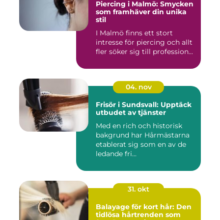
Piercing i Malmö: Smycken
som framhäver din unika
stil
I Malmö finns ett stort
intresse för piercing och allt
fler söker sig till profession...
04. nov
Frisör i Sundsvall: Upptäck
utbudet av tjänster
Med en rich och historisk
bakgrund har Hårmästarna
etablerat sig som en av de
ledande fri...
31. okt
Balayage för kort hår: Den
tidlösa hårtrenden som