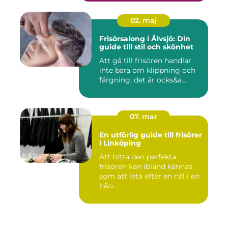
02. maj
Frisörsalong i Älvsjö: Din
guide till stil och skönhet
Att gå till frisören handlar
inte bara om klippning och
färgning; det är ocks&a...
07. mar
En utförlig guide till frisörer
i Linköping
Att hitta den perfekta
frisören kan ibland kännas
som att leta efter en nål i en
h&o...