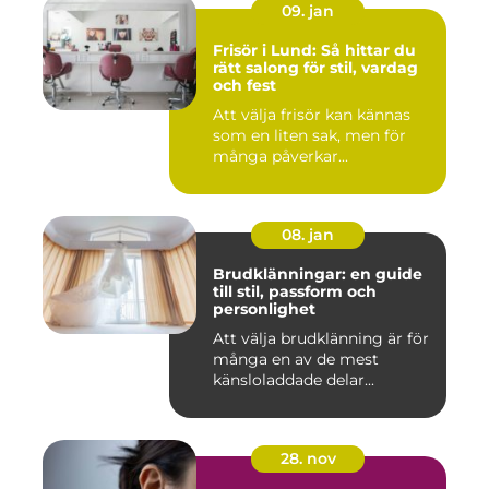
09. jan
Frisör i Lund: Så hittar du
rätt salong för stil, vardag
och fest
Att välja frisör kan kännas
som en liten sak, men för
många påverkar...
08. jan
Brudklänningar: en guide
till stil, passform och
personlighet
Att välja brudklänning är för
många en av de mest
känsloladdade delar...
28. nov