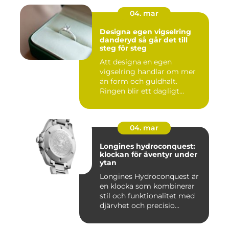
04. mar
Designa egen vigselring
danderyd så går det till
steg för steg
Att designa en egen
vigselring handlar om mer
än form och guldhalt.
Ringen blir ett dagligt
smycke s...
04. mar
Longines hydroconquest:
klockan för äventyr under
ytan
Longines Hydroconquest är
en klocka som kombinerar
stil och funktionalitet med
djärvhet och precisio...