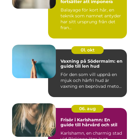
fortsätter att imponera
Balayage för kort hår, en
teknik som namnet antyder
har sitt ursprung från det
fran...
01. okt
Vaxning på Södermalm: en
guide till len hud
För den som vill uppnå en
mjuk och hårfri hud är
vaxning en beprövad meto...
06. aug
Frisör i Karlshamn: En
guide till hårvård och stil
Karlshamn, en charmig stad