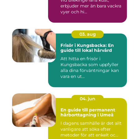
vid Blekinge läns kust,
erbjuder mer än bara vackra
vyer och hi...
03. aug
Frisör i Kungsbacka: En
guide till lokal hårvård
Att hitta en frisör i
Kungsbacka som uppfyller
alla dina förväntningar kan
vara en ut...
04. jun
En guide till permanent
hårborttagning i Umeå
I dagens samhälle är det allt
vanligare att söka efter
metoder för att enkelt oc...