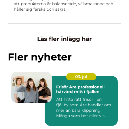
att produkterna är balanserade, välsmakande och
håller sig färska och säkra.
Läs fler inlägg här
Fler nyheter
03. jul
Frisör Åre professionell
hårvård mitt i fjällen
Att hitta rätt frisör i en
fjällby som Åre handlar om
mer än bara klippning.
Många som bor eller vis...