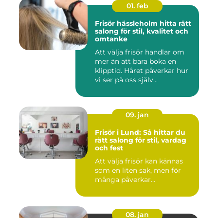
01. feb
Frisör hässleholm hitta rätt
salong för stil, kvalitet och
omtanke
Att välja frisör handlar om
mer än att bara boka en
klipptid. Håret påverkar hur
vi ser på oss själv...
09. jan
Frisör i Lund: Så hittar du
rätt salong för stil, vardag
och fest
Att välja frisör kan kännas
som en liten sak, men för
många påverkar...
08. jan