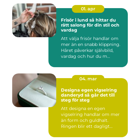
01. apr
Frisör i lund så hittar du
rätt salong för din stil och
vardag
Att välja frisör handlar om
mer än en snabb klippning.
Håret påverkar självbild,
vardag och hur du m...
04. mar
Designa egen vigselring
danderyd så går det till
steg för steg
Att designa en egen
vigselring handlar om mer
än form och guldhalt.
Ringen blir ett dagligt
smycke s...