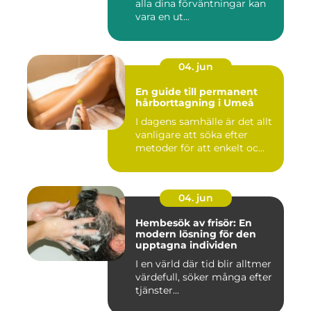
alla dina förväntningar kan
vara en ut...
04. jun
En guide till permanent
hårborttagning i Umeå
I dagens samhälle är det allt
vanligare att söka efter
metoder för att enkelt oc...
04. jun
Hembesök av frisör: En
modern lösning för den
upptagna individen
I en värld där tid blir alltmer
värdefull, söker många efter
tjänster...