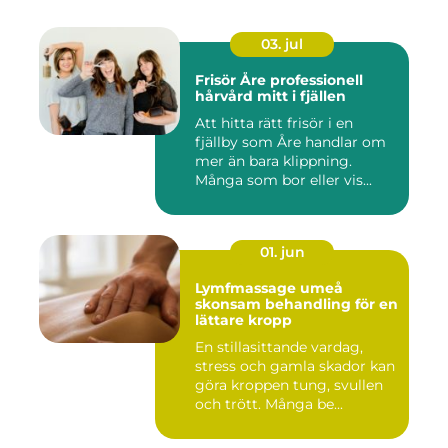
03. jul
Frisör Åre professionell
hårvård mitt i fjällen
Att hitta rätt frisör i en
fjällby som Åre handlar om
mer än bara klippning.
Många som bor eller vis...
01. jun
Lymfmassage umeå
skonsam behandling för en
lättare kropp
En stillasittande vardag,
stress och gamla skador kan
göra kroppen tung, svullen
och trött. Många be...