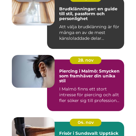
Brudklänningar: en guide
till stil, passform och
personlighet
Att välja brudklänning är för
många en av de mest
känsloladdade delar...
28. nov
Piercing i Malmö: Smycken
som framhäver din unika
stil
I Malmö finns ett stort
intresse för piercing och allt
fler söker sig till profession...
04. nov
Frisör i Sundsvall: Upptäck