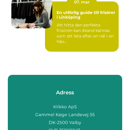
07. mar
En utförlig guide till frisörer
i Linköping
Att hitta den perfekta
frisören kan ibland kännas
som att leta efter en nål i en
h&o...
Adress