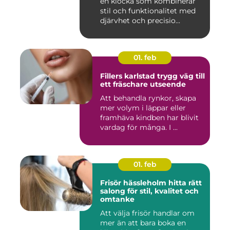
en klocka som kombinerar
stil och funktionalitet med
djärvhet och precisio...
01. feb
Fillers karlstad trygg väg till
ett fräschare utseende
Att behandla rynkor, skapa
mer volym i läppar eller
framhäva kindben har blivit
vardag för många. I ...
01. feb
Frisör hässleholm hitta rätt
salong för stil, kvalitet och
omtanke
Att välja frisör handlar om
mer än att bara boka en