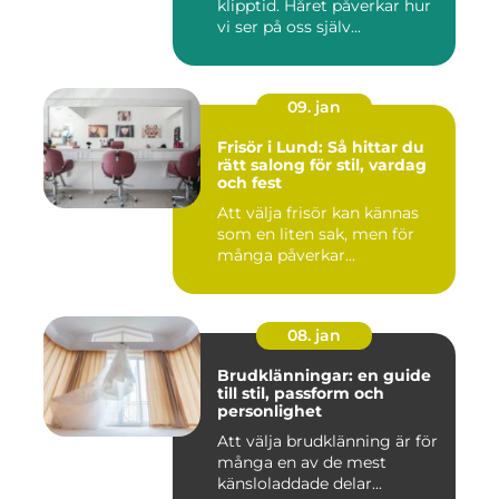
klipptid. Håret påverkar hur
vi ser på oss själv...
09. jan
Frisör i Lund: Så hittar du
rätt salong för stil, vardag
och fest
Att välja frisör kan kännas
som en liten sak, men för
många påverkar...
08. jan
Brudklänningar: en guide
till stil, passform och
personlighet
Att välja brudklänning är för
många en av de mest
känsloladdade delar...