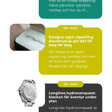
mer än en snabb klippning.
Håret påverkar självbild,
vardag och hur du m...
04. mar
Designa egen vigselring
danderyd så går det till
steg för steg
Att designa en egen
vigselring handlar om mer
än form och guldhalt.
Ringen blir ett dagligt
smycke s...
04. mar
Longines hydroconquest:
klockan för äventyr under
ytan
Longines Hydroconquest är