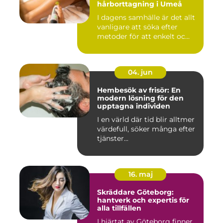
hårborttagning i Umeå
I dagens samhälle är det allt
vanligare att söka efter
metoder för att enkelt oc...
04. jun
Hembesök av frisör: En
modern lösning för den
upptagna individen
I en värld där tid blir alltmer
värdefull, söker många efter
tjänster...
16. maj
Skräddare Göteborg:
hantverk och expertis för
alla tillfällen
I hjärtat av Göteborg finner