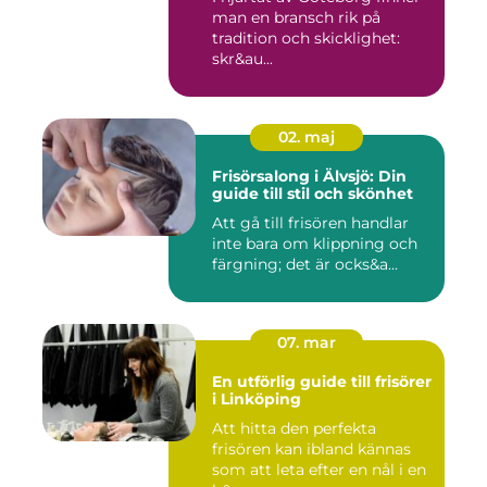
man en bransch rik på
tradition och skicklighet:
skr&au...
02. maj
Frisörsalong i Älvsjö: Din
guide till stil och skönhet
Att gå till frisören handlar
inte bara om klippning och
färgning; det är ocks&a...
07. mar
En utförlig guide till frisörer
i Linköping
Att hitta den perfekta
frisören kan ibland kännas
som att leta efter en nål i en