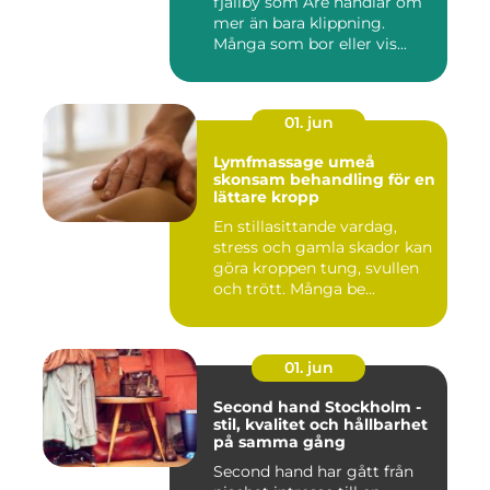
fjällby som Åre handlar om
mer än bara klippning.
Många som bor eller vis...
01. jun
Lymfmassage umeå
skonsam behandling för en
lättare kropp
En stillasittande vardag,
stress och gamla skador kan
göra kroppen tung, svullen
och trött. Många be...
01. jun
Second hand Stockholm -
stil, kvalitet och hållbarhet
på samma gång
Second hand har gått från