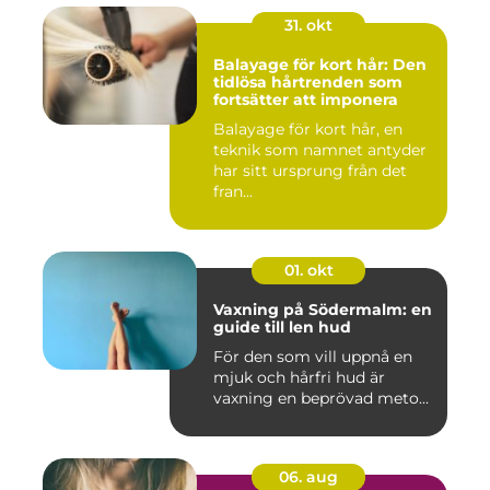
31. okt
Balayage för kort hår: Den
tidlösa hårtrenden som
fortsätter att imponera
Balayage för kort hår, en
teknik som namnet antyder
har sitt ursprung från det
fran...
01. okt
Vaxning på Södermalm: en
guide till len hud
För den som vill uppnå en
mjuk och hårfri hud är
vaxning en beprövad meto...
06. aug