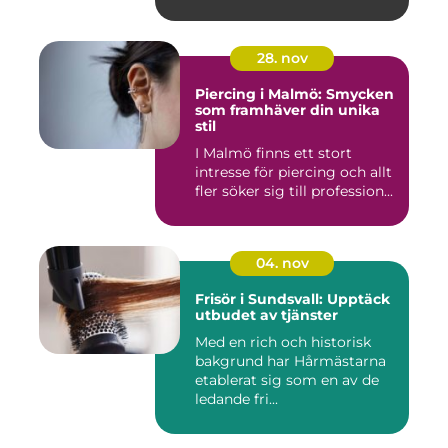
28. nov
Piercing i Malmö: Smycken
som framhäver din unika
stil
I Malmö finns ett stort
intresse för piercing och allt
fler söker sig till profession...
04. nov
Frisör i Sundsvall: Upptäck
utbudet av tjänster
Med en rich och historisk
bakgrund har Hårmästarna
etablerat sig som en av de
ledande fri...