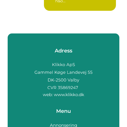
h&o...
Adress
web:
www.klikko.dk
Menu
Annonsering