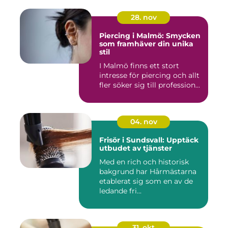
28. nov
Piercing i Malmö: Smycken
som framhäver din unika
stil
I Malmö finns ett stort
intresse för piercing och allt
fler söker sig till profession...
04. nov
Frisör i Sundsvall: Upptäck
utbudet av tjänster
Med en rich och historisk
bakgrund har Hårmästarna
etablerat sig som en av de
ledande fri...
31. okt