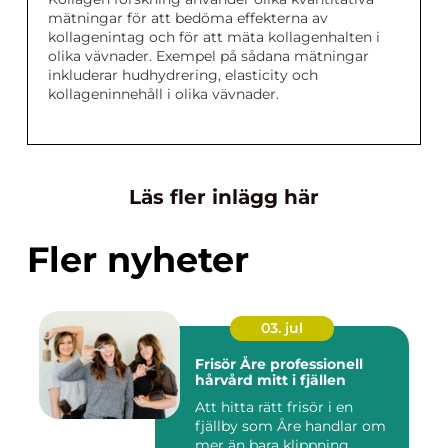
mätningar för att bedöma effekterna av
kollagenintag och för att mäta kollagenhalten i
olika vävnader. Exempel på sådana mätningar
inkluderar hudhydrering, elasticity och
kollageninnehåll i olika vävnader.
Läs fler inlägg här
Fler nyheter
03. jul
Frisör Åre professionell
hårvård mitt i fjällen
Att hitta rätt frisör i en
fjällby som Åre handlar om
mer än bara klippning.