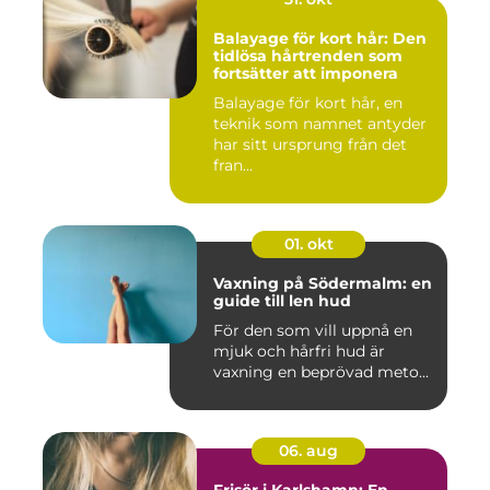
Balayage för kort hår: Den
tidlösa hårtrenden som
fortsätter att imponera
Balayage för kort hår, en
teknik som namnet antyder
har sitt ursprung från det
fran...
01. okt
Vaxning på Södermalm: en
guide till len hud
För den som vill uppnå en
mjuk och hårfri hud är
vaxning en beprövad meto...
06. aug