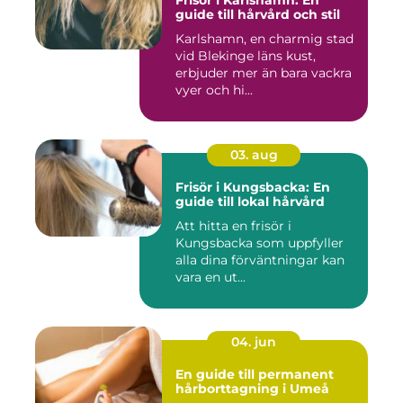
Frisör i Karlshamn: En
guide till hårvård och stil
Karlshamn, en charmig stad
vid Blekinge läns kust,
erbjuder mer än bara vackra
vyer och hi...
03. aug
Frisör i Kungsbacka: En
guide till lokal hårvård
Att hitta en frisör i
Kungsbacka som uppfyller
alla dina förväntningar kan
vara en ut...
04. jun
En guide till permanent
hårborttagning i Umeå