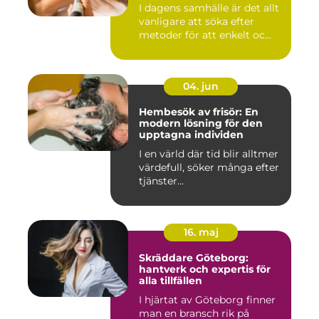
I dagens samhälle är det allt
vanligare att söka efter
metoder för att enkelt oc...
04. jun
Hembesök av frisör: En
modern lösning för den
upptagna individen
I en värld där tid blir alltmer
värdefull, söker många efter
tjänster...
16. maj
Skräddare Göteborg:
hantverk och expertis för
alla tillfällen
I hjärtat av Göteborg finner
man en bransch rik på