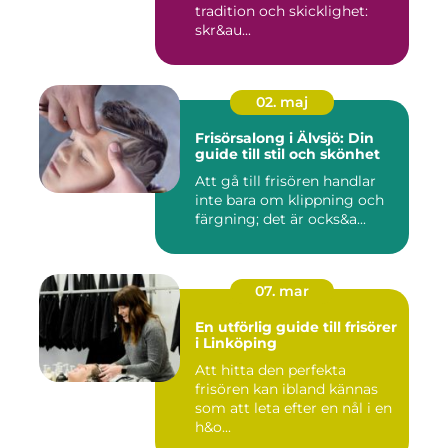
tradition och skicklighet:
skr&au...
02. maj
Frisörsalong i Älvsjö: Din
guide till stil och skönhet
Att gå till frisören handlar
inte bara om klippning och
färgning; det är ocks&a...
07. mar
En utförlig guide till frisörer
i Linköping
Att hitta den perfekta
frisören kan ibland kännas
som att leta efter en nål i en
h&o...