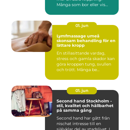
Många som bor eller vis...
01. jun
Lymfmassage umeå
skonsam behandling för en
lättare kropp
En stillasittande vardag,
stress och gamla skador kan
göra kroppen tung, svullen
och trött. Många be...
01. jun
Second hand Stockholm -
stil, kvalitet och hållbarhet
på samma gång
Second hand har gått från
nischat intresse till en
självklar del av stadslivet. I