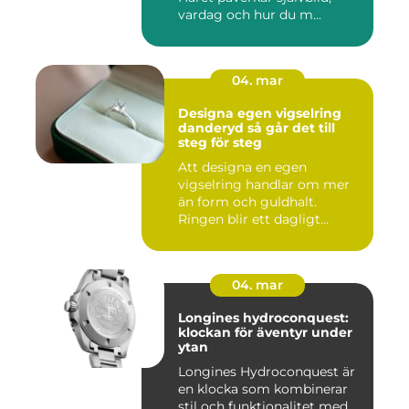
vardag och hur du m...
04. mar
Designa egen vigselring
danderyd så går det till
steg för steg
Att designa en egen
vigselring handlar om mer
än form och guldhalt.
Ringen blir ett dagligt
smycke s...
04. mar
Longines hydroconquest:
klockan för äventyr under
ytan
Longines Hydroconquest är
en klocka som kombinerar
stil och funktionalitet med