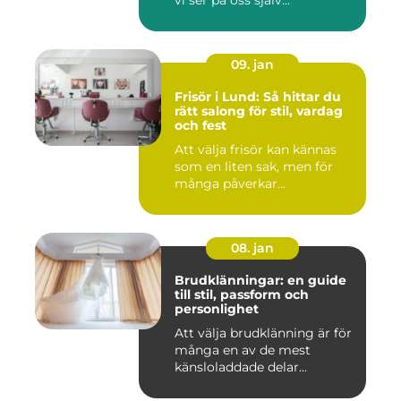
vi ser på oss själv...
09. jan
Frisör i Lund: Så hittar du
rätt salong för stil, vardag
och fest
Att välja frisör kan kännas
som en liten sak, men för
många påverkar...
08. jan
Brudklänningar: en guide
till stil, passform och
personlighet
Att välja brudklänning är för
många en av de mest
känsloladdade delar...