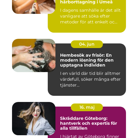
hårborttagning i Umeå
I dagens samhälle är det allt
vanligare att söka efter
metoder för att enkelt oc...
04. jun
Hembesök av frisör: En
modern lösning för den
upptagna individen
I en värld där tid blir alltmer
värdefull, söker många efter
tjänster...
16. maj
Skräddare Göteborg:
hantverk och expertis för
alla tillfällen
I hjärtat av Göteborg finner