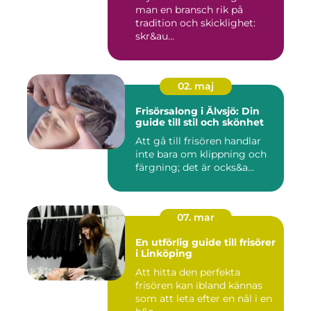
man en bransch rik på
tradition och skicklighet:
skr&au...
02. maj
Frisörsalong i Älvsjö: Din
guide till stil och skönhet
Att gå till frisören handlar
inte bara om klippning och
färgning; det är ocks&a...
07. mar
En utförlig guide till frisörer
i Linköping
Att hitta den perfekta
frisören kan ibland kännas
som att leta efter en nål i en