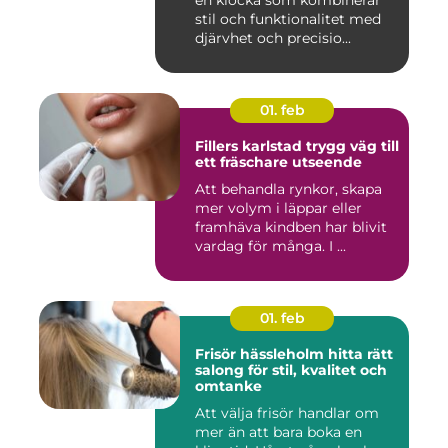
en klocka som kombinerar
stil och funktionalitet med
djärvhet och precisio...
01. feb
Fillers karlstad trygg väg till
ett fräschare utseende
Att behandla rynkor, skapa
mer volym i läppar eller
framhäva kindben har blivit
vardag för många. I ...
01. feb
Frisör hässleholm hitta rätt
salong för stil, kvalitet och
omtanke
Att välja frisör handlar om
mer än att bara boka en