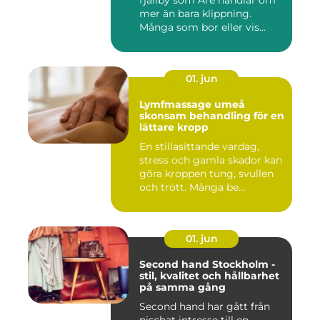
fjällby som Åre handlar om
mer än bara klippning.
Många som bor eller vis...
01. jun
Lymfmassage umeå
skonsam behandling för en
lättare kropp
En stillasittande vardag,
stress och gamla skador kan
göra kroppen tung, svullen
och trött. Många be...
01. jun
Second hand Stockholm -
stil, kvalitet och hållbarhet
på samma gång
Second hand har gått från