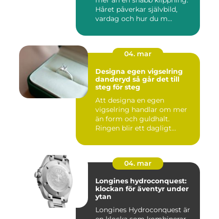
mer än en snabb klippning.
Håret påverkar självbild,
vardag och hur du m...
04. mar
Designa egen vigselring
danderyd så går det till
steg för steg
Att designa en egen
vigselring handlar om mer
än form och guldhalt.
Ringen blir ett dagligt
smycke s...
04. mar
Longines hydroconquest:
klockan för äventyr under
ytan
Longines Hydroconquest är