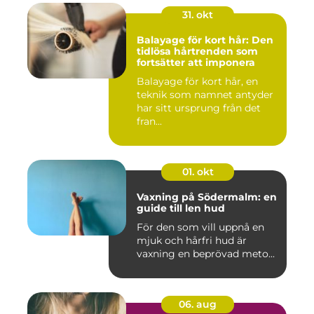
31. okt
Balayage för kort hår: Den
tidlösa hårtrenden som
fortsätter att imponera
Balayage för kort hår, en
teknik som namnet antyder
har sitt ursprung från det
fran...
01. okt
Vaxning på Södermalm: en
guide till len hud
För den som vill uppnå en
mjuk och hårfri hud är
vaxning en beprövad meto...
06. aug