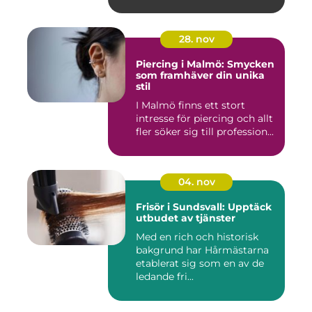
28. nov
Piercing i Malmö: Smycken
som framhäver din unika
stil
I Malmö finns ett stort
intresse för piercing och allt
fler söker sig till profession...
04. nov
Frisör i Sundsvall: Upptäck
utbudet av tjänster
Med en rich och historisk
bakgrund har Hårmästarna
etablerat sig som en av de
ledande fri...