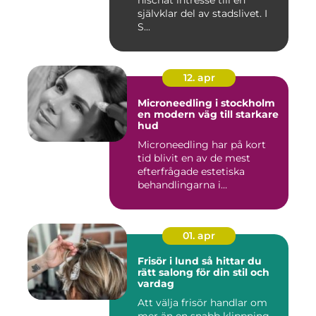
nischat intresse till en
självklar del av stadslivet. I
S...
12. apr
Microneedling i stockholm
en modern väg till starkare
hud
Microneedling har på kort
tid blivit en av de mest
efterfrågade estetiska
behandlingarna i
Stockholm...
01. apr
Frisör i lund så hittar du
rätt salong för din stil och
vardag
Att välja frisör handlar om