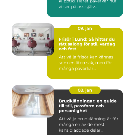
klipptid. Håret påverkar hur
vi ser på oss själv...
09. jan
Frisör i Lund: Så hittar du
rätt salong för stil, vardag
och fest
Att välja frisör kan kännas
som en liten sak, men för
många påverkar...
08. jan
Brudklänningar: en guide
till stil, passform och
personlighet
Att välja brudklänning är för
många en av de mest
känsloladdade delar...