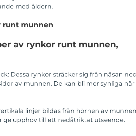
dande med åldern.
or runt munnen
yper av rynkor runt munnen,
eck: Dessa rynkor sträcker sig från näsan ne
idor av munnen. De kan bli mer synliga när 
vertikala linjer bildas från hörnen av munne
ge upphov till ett nedåtriktat utseende.