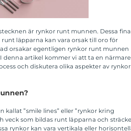
rstecknen är rynkor runt munnen. Dessa fina
 runt läpparna kan vara orsak till oro för
d orsakar egentligen rynkor runt munnen
? I denna artikel kommer vi att ta en närmare
ocess och diskutera olika aspekter av rynkor
munnen?
allat ”smile lines” eller ”rynkor kring
och veck som bildas runt läpparna och sträck
a rynkor kan vara vertikala eller horisontel