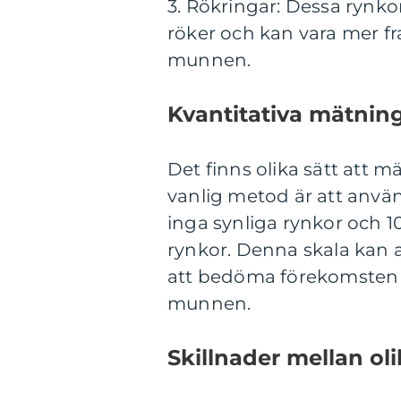
3. Rökringar: Dessa rynk
röker och kan vara mer f
munnen.
Kvantitativa mätnin
Det finns olika sätt att
vanlig metod är att använda
inga synliga rynkor och 1
rynkor. Denna skala kan 
att bedöma förekomsten o
munnen.
Skillnader mellan o