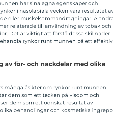
 munnen har sina egna egenskaper och
rynkor i nasolabiala vecken vara resultatet a
ande eller muskelsammandragningar. Å andr
mer relaterade till användning av tobak och
or. Det är viktigt att förstå dessa skillnader
behandla rynkor runt munnen på ett effektiv
 av för- och nackdelar med olika
its många åsikter om rynkor runt munnen.
ar dem som ett tecken på visdom och
ser dem som ett oönskat resultat av
s olika behandlingar och kosmetiska ingrepp