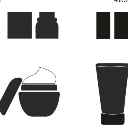
n
Hudvå