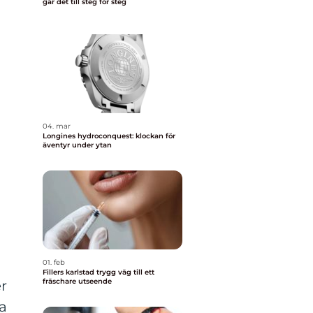
går det till steg för steg
04. mar
Longines hydroconquest: klockan för
äventyr under ytan
01. feb
Fillers karlstad trygg väg till ett
fräschare utseende
er
la