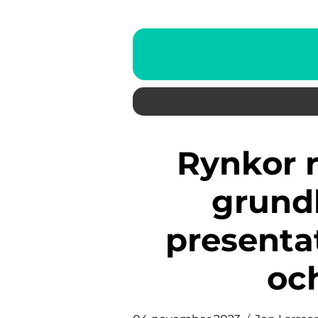
Rynkor runt munnen – En
grundl
presentat
oc