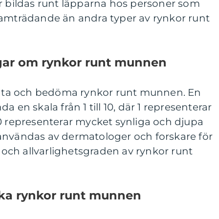
or bildas runt läpparna hos personer som
ramträdande än andra typer av rynkor runt
gar om rynkor runt munnen
 mäta och bedöma rynkor runt munnen. En
 en skala från 1 till 10, där 1 representerar
0 representerar mycket synliga och djupa
användas av dermatologer och forskare för
ch allvarlighetsgraden av rynkor runt
lika rynkor runt munnen