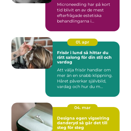
Microneedling har på kort
tid blivit en av de mest
efterfrågade estetiska
behandlingarna i
Stockholm...
01. apr
Frisör i lund så hittar du
rätt salong för din stil och
vardag
Att välja frisör handlar om
mer än en snabb klippning.
Håret påverkar självbild,
vardag och hur du m...
04. mar
Designa egen vigselring
danderyd så går det till
steg för steg