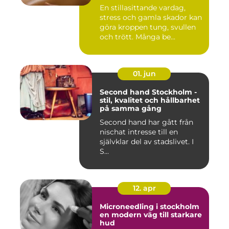
En stillasittande vardag,
stress och gamla skador kan
göra kroppen tung, svullen
och trött. Många be...
01. jun
Second hand Stockholm -
stil, kvalitet och hållbarhet
på samma gång
Second hand har gått från
nischat intresse till en
självklar del av stadslivet. I
S...
12. apr
Microneedling i stockholm
en modern väg till starkare
hud