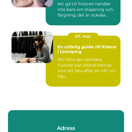
Att gå till frisören handlar
inte bara om klippning och
färgning; det är ocks&a...
07. mar
En utförlig guide till frisörer
i Linköping
Att hitta den perfekta
frisören kan ibland kännas
som att leta efter en nål i en
h&o...
Adress