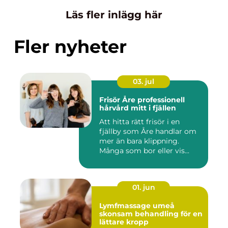
Läs fler inlägg här
Fler nyheter
03. jul
Frisör Åre professionell
hårvård mitt i fjällen
Att hitta rätt frisör i en
fjällby som Åre handlar om
mer än bara klippning.
Många som bor eller vis...
01. jun
Lymfmassage umeå
skonsam behandling för en
lättare kropp