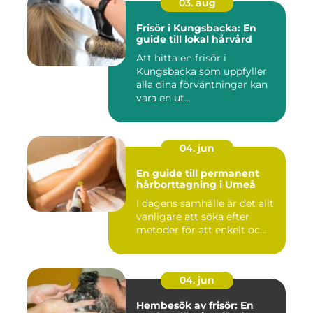
03. aug
Frisör i Kungsbacka: En
guide till lokal hårvård
Att hitta en frisör i
Kungsbacka som uppfyller
alla dina förväntningar kan
vara en ut...
04. jun
En guide till permanent
hårborttagning i Umeå
I dagens samhälle är det allt
vanligare att söka efter
metoder för att enkelt oc...
04. jun
Hembesök av frisör: En