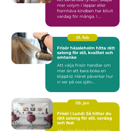
mer volym i läppar eller
framhäva kindben har blivit
vardag för många. I ...
01. feb
Frisör hässleholm hitta rätt
salong för stil, kvalitet och
omtanke
Att välja frisör handlar om
mer än att bara boka en
klipptid. Håret påverkar hur
vi ser på oss själv...
09. jan
Frisör i Lund: Så hittar du
rätt salong för stil, vardag
och fest
Att välja frisör kan kännas