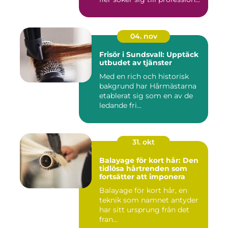
04. nov
Frisör i Sundsvall: Upptäck
utbudet av tjänster
Med en rich och historisk
bakgrund har Hårmästarna
etablerat sig som en av de
ledande fri...
31. okt
Balayage för kort hår: Den
tidlösa hårtrenden som
fortsätter att imponera
Balayage för kort hår, en
teknik som namnet antyder
har sitt ursprung från det
fran...