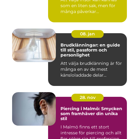
som en liten sak, men för
många påverkar...
08. jan
Brudklänningar: en guide
till stil, passform och
personlighet
Att välja brudklänning är för
många en av de mest
känsloladdade delar...
28. nov
Piercing i Malmö: Smycken
som framhäver din unika
stil
I Malmö finns ett stort
intresse för piercing och allt
fler söker sig till profession...