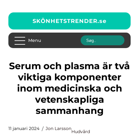
SKÖNHETSTRENDER.
se
Menu
Serum och plasma är två
viktiga komponenter
inom medicinska och
vetenskapliga
sammanhang
11 januari 2024
Jon Larsson
Hudvård