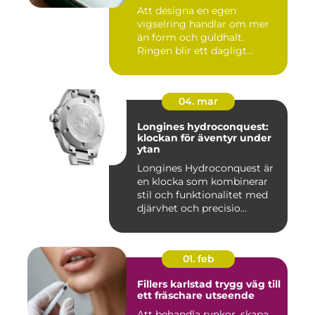
Att designa en egen
vigselring handlar om mer
än form och guldhalt.
Ringen blir ett dagligt
smycke s...
04. mar
Longines hydroconquest:
klockan för äventyr under
ytan
Longines Hydroconquest är
en klocka som kombinerar
stil och funktionalitet med
djärvhet och precisio...
01. feb
Fillers karlstad trygg väg till
ett fräschare utseende
Att behandla rynkor, skapa