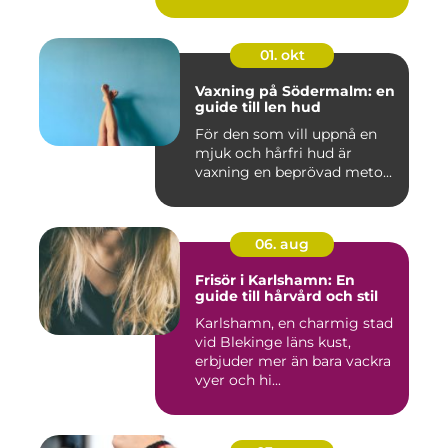
01. okt
Vaxning på Södermalm: en
guide till len hud
För den som vill uppnå en
mjuk och hårfri hud är
vaxning en beprövad meto...
06. aug
Frisör i Karlshamn: En
guide till hårvård och stil
Karlshamn, en charmig stad
vid Blekinge läns kust,
erbjuder mer än bara vackra
vyer och hi...