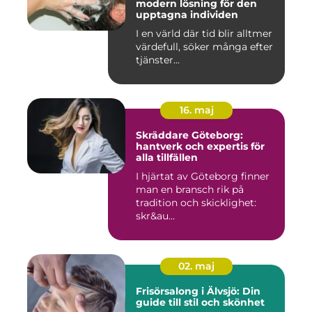
modern lösning för den
upptagna individen
I en värld där tid blir alltmer
värdefull, söker många efter
tjänster...
16. maj
Skräddare Göteborg:
hantverk och expertis för
alla tillfällen
I hjärtat av Göteborg finner
man en bransch rik på
tradition och skicklighet:
skr&au...
02. maj
Frisörsalong i Älvsjö: Din
guide till stil och skönhet