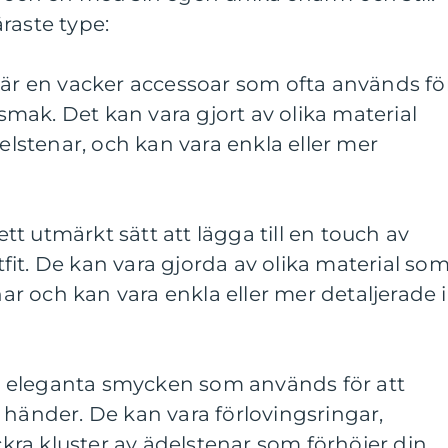
raste type:
 är en vacker accessoar som ofta används fö
h smak. Det kan vara gjort av olika material
delstenar, och kan vara enkla eller mer
t utmärkt sätt att lägga till en touch av
utfit. De kan vara gjorda av olika material so
enar och kan vara enkla eller mer detaljerade i
öst eleganta smycken som används för att
 händer. De kan vara förlovingsringar,
ackra kluster av ädelstenar som förhöjer din