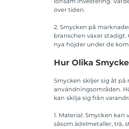
lönsam investering. Vär
över tiden.
2. Smycken på marknaden
branschen växer stadigt.
nya höjder under de ko
Hur Olika Smycken
Smycken skiljer sig åt på
användningsområden. Här
kan skilja sig från varandr
1. Material: Smycken kan 
såsom ädelmetaller, trä, s