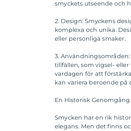
smyckets utseende och hå
2. Design: Smyckens desig
komplexa och unika. Desig
eller personliga smaker.
3. Användningsområden: V
tillfällen, som vigsel- el
vardagen för att förstär
kan variera beroende på d
En Historisk Genomgång 
Smycken har en rik histori
elegans. Men det finns oc