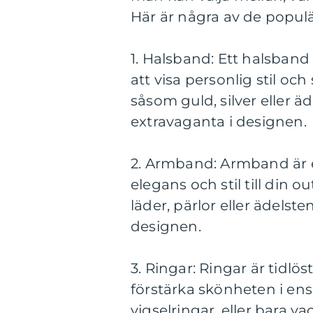
Här är några av de populä
1. Halsband: Ett halsband
att visa personlig stil oc
såsom guld, silver eller ä
extravaganta i designen.
2. Armband: Armband är et
elegans och stil till din o
läder, pärlor eller ädelst
designen.
3. Ringar: Ringar är tidl
förstärka skönheten i ens
vigselringar, eller bara v