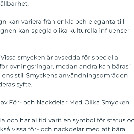
llbarhet.
n kan variera från enkla och eleganta till
nen kan spegla olika kulturella influenser
issa smycken är avsedda för speciella
ler förlovningsringar, medan andra kan bäras i
ka ens stil. Smyckens användningsområden
eras syfte.
av För- och Nackdelar Med Olika Smycken
a och har alltid varit en symbol för status o
kså vissa för- och nackdelar med att bära