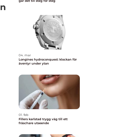
går det till steg för steg
en
04. mar
Longines hydroconquest: klockan för
äventyr under ytan
01. feb
a
Fillers karlstad trygg väg till ett
fräschare utseende