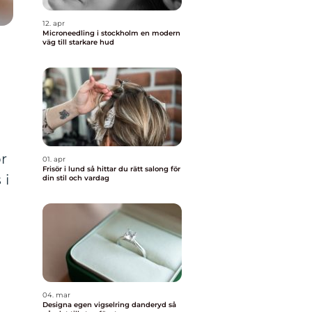
12. apr
Microneedling i stockholm en modern
väg till starkare hud
or
01. apr
Frisör i lund så hittar du rätt salong för
 i
din stil och vardag
04. mar
Designa egen vigselring danderyd så