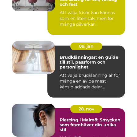
och fest
Att välja frisör kan kännas
som en liten sak, men för
många påverkar...
08. jan
Brudklänningar: en guide
till stil, passform och
personlighet
Att välja brudklänning är för
många en av de mest
känsloladdade delar...
28. nov
Piercing i Malmö: Smycken
som framhäver din unika
stil