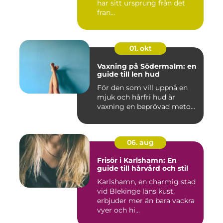
har sitt ursprung från det
fran...
01. okt
Vaxning på Södermalm: en
guide till len hud
För den som vill uppnå en
mjuk och hårfri hud är
vaxning en beprövad meto...
06. aug
Frisör i Karlshamn: En
guide till hårvård och stil
Karlshamn, en charmig stad
vid Blekinge läns kust,
erbjuder mer än bara vackra
vyer och hi...