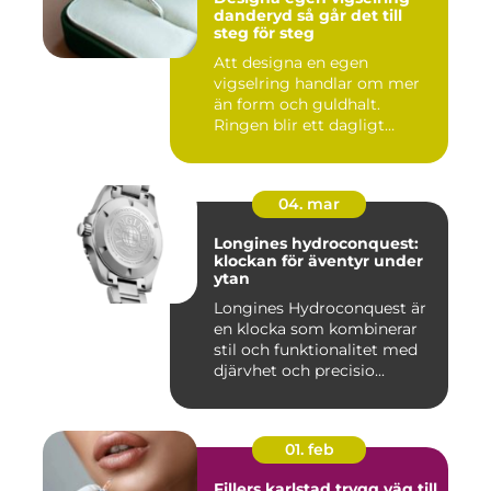
danderyd så går det till
steg för steg
Att designa en egen
vigselring handlar om mer
än form och guldhalt.
Ringen blir ett dagligt
smycke s...
04. mar
Longines hydroconquest:
klockan för äventyr under
ytan
Longines Hydroconquest är
en klocka som kombinerar
stil och funktionalitet med
djärvhet och precisio...
01. feb
Fillers karlstad trygg väg till