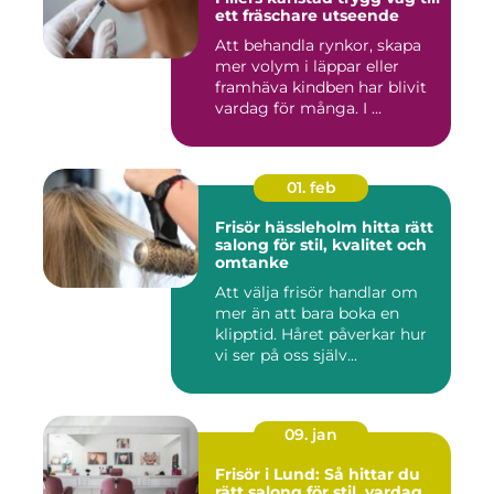
ett fräschare utseende
Att behandla rynkor, skapa
mer volym i läppar eller
framhäva kindben har blivit
vardag för många. I ...
01. feb
Frisör hässleholm hitta rätt
salong för stil, kvalitet och
omtanke
Att välja frisör handlar om
mer än att bara boka en
klipptid. Håret påverkar hur
vi ser på oss själv...
09. jan
Frisör i Lund: Så hittar du
rätt salong för stil, vardag