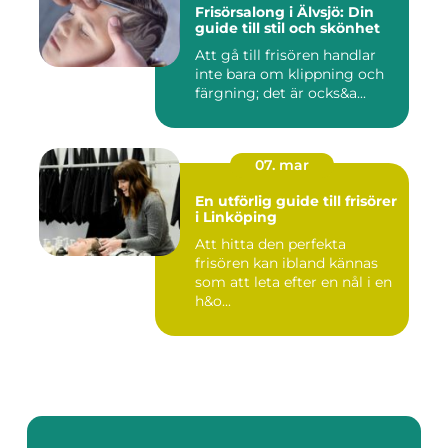
Frisörsalong i Älvsjö: Din
guide till stil och skönhet
Att gå till frisören handlar
inte bara om klippning och
färgning; det är ocks&a...
07. mar
En utförlig guide till frisörer
i Linköping
Att hitta den perfekta
frisören kan ibland kännas
som att leta efter en nål i en
h&o...