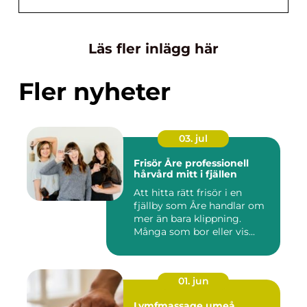
Läs fler inlägg här
Fler nyheter
03. jul
Frisör Åre professionell
hårvård mitt i fjällen
Att hitta rätt frisör i en
fjällby som Åre handlar om
mer än bara klippning.
Många som bor eller vis...
01. jun
Lymfmassage umeå