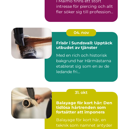
I Malmö finns ett stort
intresse för piercing och allt
fler söker sig till profession...
04. nov
Frisör i Sundsvall: Upptäck
utbudet av tjänster
Med en rich och historisk
bakgrund har Hårmästarna
etablerat sig som en av de
ledande fri...
31. okt
Balayage för kort hår: Den
tidlösa hårtrenden som
fortsätter att imponera
Balayage för kort hår, en
teknik som namnet antyder