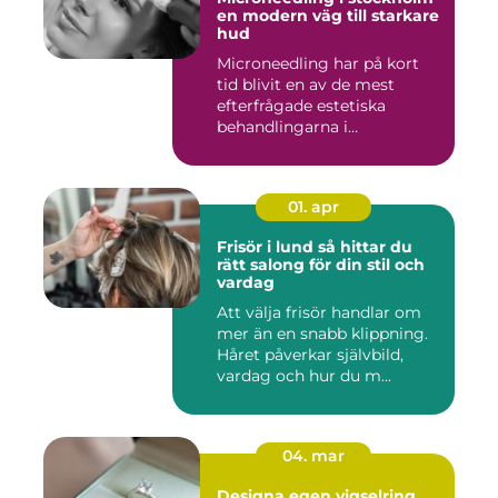
en modern väg till starkare
hud
Microneedling har på kort
tid blivit en av de mest
efterfrågade estetiska
behandlingarna i
Stockholm...
01. apr
Frisör i lund så hittar du
rätt salong för din stil och
vardag
Att välja frisör handlar om
mer än en snabb klippning.
Håret påverkar självbild,
vardag och hur du m...
04. mar
Designa egen vigselring