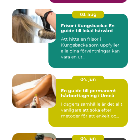
03. aug
Frisör i Kungsbacka: En
guide till lokal hårvård
Att hitta en frisör i
Kungsbacka som uppfyller
alla dina förväntningar kan
vara en ut...
04. jun
En guide till permanent
hårborttagning i Umeå
I dagens samhälle är det allt
vanligare att söka efter
metoder för att enkelt oc...
04. jun