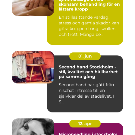
skonsam behandling för en
lättare kropp
En stillasittande vardag,
stress och gamla skador kan
göra kroppen tung, svullen
och trött. Många be...
01. jun
Second hand Stockholm -
stil, kvalitet och hållbarhet
på samma gång
Second hand har gått från
nischat intresse till en
självklar del av stadslivet. I
S...
12. apr
Microneedling i stockholm