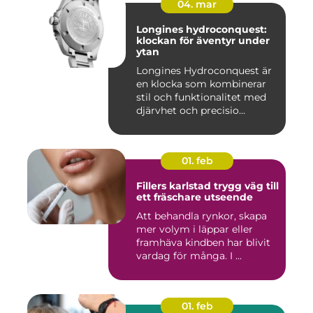
04. mar
Longines hydroconquest:
klockan för äventyr under
ytan
Longines Hydroconquest är
en klocka som kombinerar
stil och funktionalitet med
djärvhet och precisio...
01. feb
Fillers karlstad trygg väg till
ett fräschare utseende
Att behandla rynkor, skapa
mer volym i läppar eller
framhäva kindben har blivit
vardag för många. I ...
01. feb