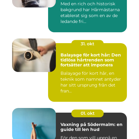
Med en rich och historisk
bakgrund har Hårmästarna
etablerat sig som en av de
ledande fri...
31. okt
Balayage för kort hår: Den
tidlösa hårtrenden som
fortsätter att imponera
Balayage för kort hår, en
teknik som namnet antyder
har sitt ursprung från det
fran...
01. okt
Vaxning på Södermalm: en
guide till len hud
För den som vill uppnå en