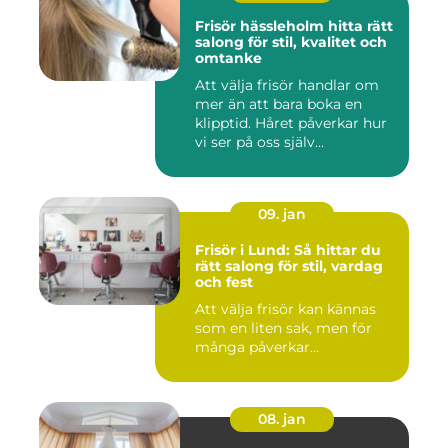
Frisör hässleholm hitta rätt
salong för stil, kvalitet och
omtanke
Att välja frisör handlar om
mer än att bara boka en
klipptid. Håret påverkar hur
vi ser på oss själv...
09. jan
Frisör i Lund: Så hittar du
rätt salong för stil, vardag
och fest
Att välja frisör kan kännas
som en liten sak, men för
många påverkar...
08. jan