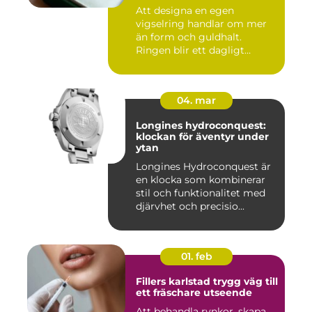
Att designa en egen
vigselring handlar om mer
än form och guldhalt.
Ringen blir ett dagligt
smycke s...
04. mar
Longines hydroconquest:
klockan för äventyr under
ytan
Longines Hydroconquest är
en klocka som kombinerar
stil och funktionalitet med
djärvhet och precisio...
01. feb
Fillers karlstad trygg väg till
ett fräschare utseende
Att behandla rynkor, skapa