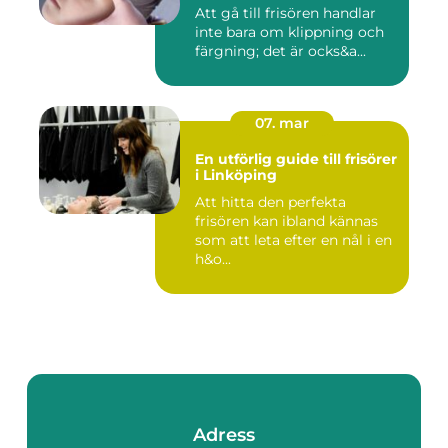
Att gå till frisören handlar
inte bara om klippning och
färgning; det är ocks&a...
07. mar
En utförlig guide till frisörer
i Linköping
Att hitta den perfekta
frisören kan ibland kännas
som att leta efter en nål i en
h&o...
Adress