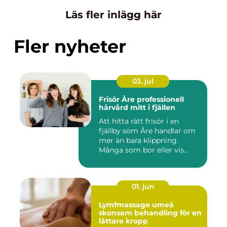
Läs fler inlägg här
Fler nyheter
03. jul
Frisör Åre professionell
hårvård mitt i fjällen
Att hitta rätt frisör i en
fjällby som Åre handlar om
mer än bara klippning.
Många som bor eller vis...
01. jun
Lymfmassage umeå
skonsam behandling för en
lättare kropp