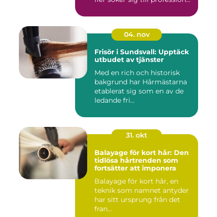
04. nov
Frisör i Sundsvall: Upptäck
utbudet av tjänster
Med en rich och historisk
bakgrund har Hårmästarna
etablerat sig som en av de
ledande fri...
31. okt
Balayage för kort hår: Den
tidlösa hårtrenden som
fortsätter att imponera
Balayage för kort hår, en
teknik som namnet antyder
har sitt ursprung från det
fran...