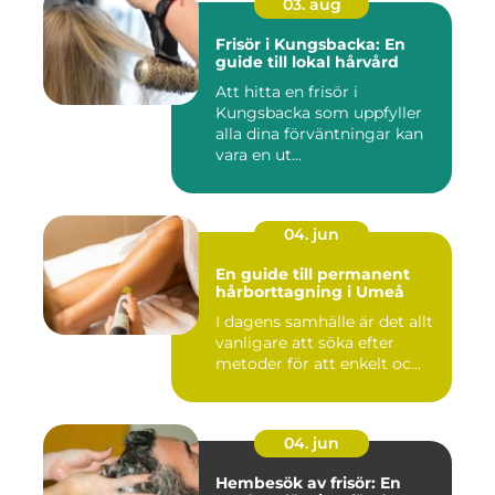
03. aug
Frisör i Kungsbacka: En
guide till lokal hårvård
Att hitta en frisör i
Kungsbacka som uppfyller
alla dina förväntningar kan
vara en ut...
04. jun
En guide till permanent
hårborttagning i Umeå
I dagens samhälle är det allt
vanligare att söka efter
metoder för att enkelt oc...
04. jun
Hembesök av frisör: En