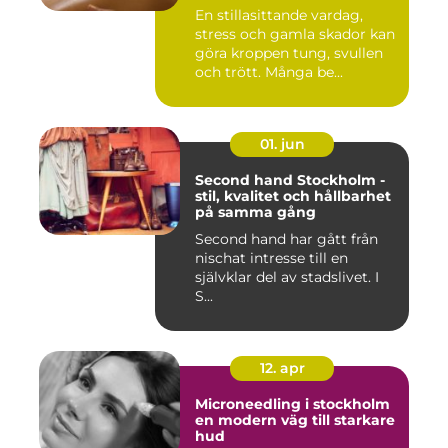
En stillasittande vardag,
stress och gamla skador kan
göra kroppen tung, svullen
och trött. Många be...
01. jun
Second hand Stockholm -
stil, kvalitet och hållbarhet
på samma gång
Second hand har gått från
nischat intresse till en
självklar del av stadslivet. I
S...
12. apr
Microneedling i stockholm
en modern väg till starkare
hud