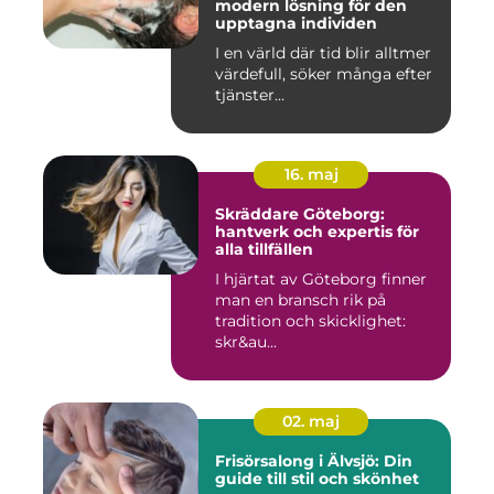
modern lösning för den
upptagna individen
I en värld där tid blir alltmer
värdefull, söker många efter
tjänster...
16. maj
Skräddare Göteborg:
hantverk och expertis för
alla tillfällen
I hjärtat av Göteborg finner
man en bransch rik på
tradition och skicklighet:
skr&au...
02. maj
Frisörsalong i Älvsjö: Din
guide till stil och skönhet