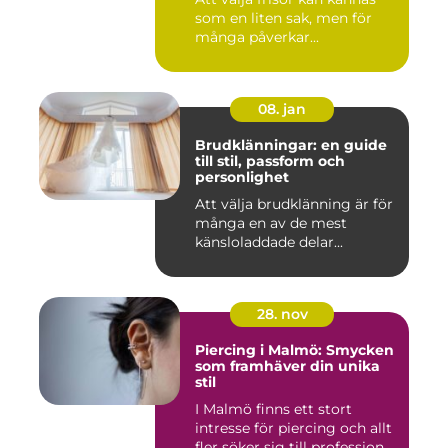
som en liten sak, men för
många påverkar...
08. jan
Brudklänningar: en guide
till stil, passform och
personlighet
Att välja brudklänning är för
många en av de mest
känsloladdade delar...
28. nov
Piercing i Malmö: Smycken
som framhäver din unika
stil
I Malmö finns ett stort
intresse för piercing och allt
fler söker sig till profession...