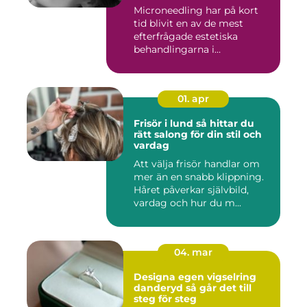
Microneedling har på kort
tid blivit en av de mest
efterfrågade estetiska
behandlingarna i
Stockholm...
01. apr
Frisör i lund så hittar du
rätt salong för din stil och
vardag
Att välja frisör handlar om
mer än en snabb klippning.
Håret påverkar självbild,
vardag och hur du m...
04. mar
Designa egen vigselring
danderyd så går det till
steg för steg