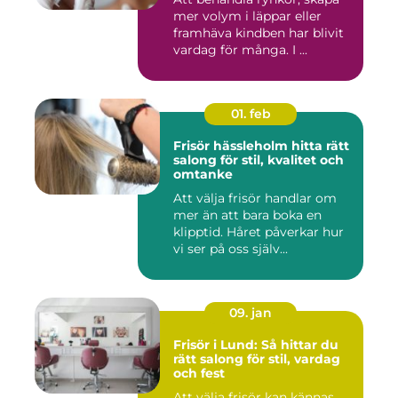
mer volym i läppar eller
framhäva kindben har blivit
vardag för många. I ...
01. feb
Frisör hässleholm hitta rätt
salong för stil, kvalitet och
omtanke
Att välja frisör handlar om
mer än att bara boka en
klipptid. Håret påverkar hur
vi ser på oss själv...
09. jan
Frisör i Lund: Så hittar du
rätt salong för stil, vardag
och fest
Att välja frisör kan kännas