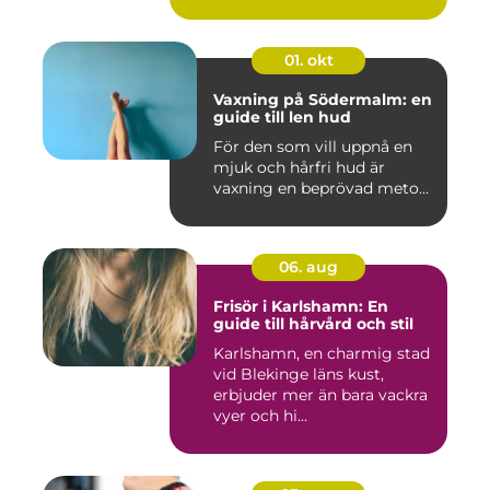
01. okt
Vaxning på Södermalm: en
guide till len hud
För den som vill uppnå en
mjuk och hårfri hud är
vaxning en beprövad meto...
06. aug
Frisör i Karlshamn: En
guide till hårvård och stil
Karlshamn, en charmig stad
vid Blekinge läns kust,
erbjuder mer än bara vackra
vyer och hi...